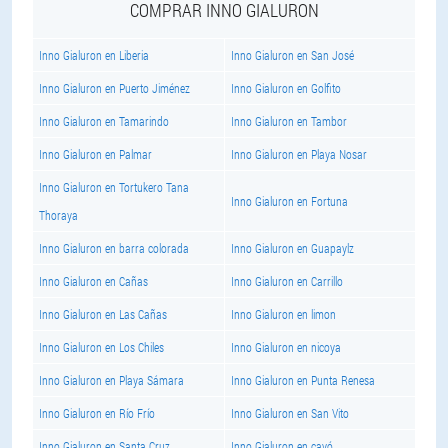
COMPRAR INNO GIALURON
Inno Gialuron en Liberia
Inno Gialuron en San José
Inno Gialuron en Puerto Jiménez
Inno Gialuron en Golfito
Inno Gialuron en Tamarindo
Inno Gialuron en Tambor
Inno Gialuron en Palmar
Inno Gialuron en Playa Nosar
Inno Gialuron en Tortukero Tana
Inno Gialuron en Fortuna
Thoraya
Inno Gialuron en barra colorada
Inno Gialuron en Guapaylz
Inno Gialuron en Cañas
Inno Gialuron en Carrillo
Inno Gialuron en Las Cañas
Inno Gialuron en limon
Inno Gialuron en Los Chiles
Inno Gialuron en nicoya
Inno Gialuron en Playa Sámara
Inno Gialuron en Punta Renesa
Inno Gialuron en Río Frío
Inno Gialuron en San Vito
Inno Gialuron en Santa Cruz
Inno Gialuron en cayó