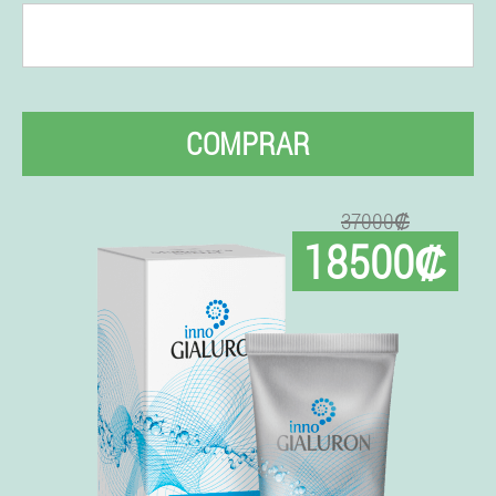
COMPRAR
37000₡
18500₡