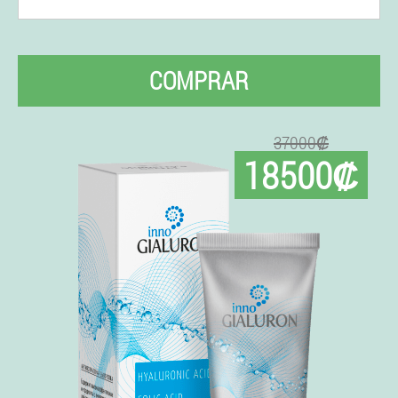
COMPRAR
37000₡
18500₡