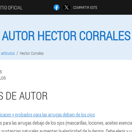
ITIO OFICIAL
COMPARTIR ESTE
AUTOR HECTOR CORRALES
 artículos
Hector Corrales
S
LOS
S DE AUTOR
caces y probados para las arrugas debajo de los ojos
para las arrugas debajo de los ojos (mascarillas, lociones, aceites esenci
as sustancias naturales aumentan la elasticidad de la dermis. Debe elegir y u