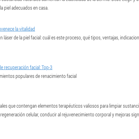
la piel adecuados en casa.
juvenece la vitalidad
láser de la piel facial: cuál es este proceso, qué tipos, ventajas, indicaci
 recuperación facial: Top-3
mientos populares de renacimiento facial
les que contengan elementos terapéuticos valiosos para limpiar sustanci
 regeneración celular, conducir al rejuvenecimiento corporal y mejoras signi