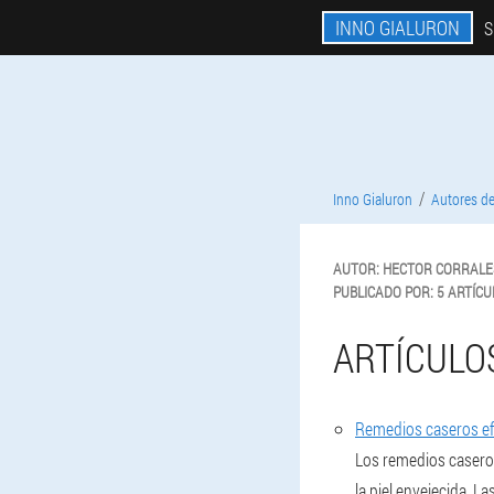
INNO GIALURON
S
Inno Gialuron
Autores de
AUTOR:
HECTOR
CORRALE
PUBLICADO POR:
5 ARTÍCU
ARTÍCULO
Remedios caseros efi
Los remedios caseros 
la piel envejecida. L