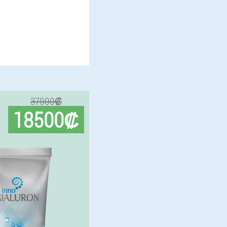
37000₡
18500₡