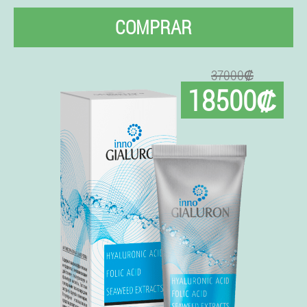
COMPRAR
37000₡
18500₡