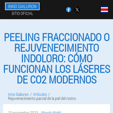
INNO GIALURON
SITIO OFICIAL
PEELING FRACCIONADO O
REJUVENECIMIENTO
INDOLORO: CÓMO
FUNCIONAN LOS LÁSERES
DE CO2 MODERNOS
Inno Gialuron
Artículos
Rejuvenecimiento parcial de la piel del rostro.
10 noviembre 2023
Mayela Wahli