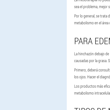
sea el problema, mejor s
Por lo general, se trata
metabolismo en el área d
PARA ED
La hinchazón debajo de 
causadas por la grasa. 
Primero, deberá consult
los ojos. Hacer el diagn
Los productos más eficac
metabolismo intracelular