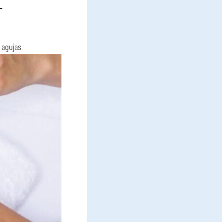
L
 agujas.