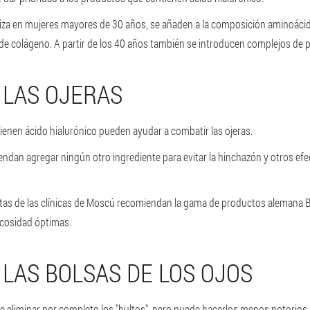
aliza en mujeres mayores de 30 años, se añaden a la composición aminoácid
 de colágeno. A partir de los 40 años también se introducen complejos de 
 LAS OJERAS
enen ácido hialurónico pueden ayudar a combatir las ojeras.
ndan agregar ningún otro ingrediente para evitar la hinchazón y otros ef
istas de las clínicas de Moscú recomiendan la gama de productos alemana B
scosidad óptimas.
 LAS BOLSAS DE LOS OJOS
 eliminar por completo los "bultos", pero puede hacerlos menos notorio