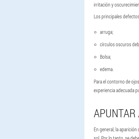
irritación y oscurecimie
Los principales defecto
arruga;
círculos oscuros deba
Bolsa;
edema.
Para el contorno de ojo
experiencia adecuada pu
APUNTAR 
En general, la aparición 
sol. Por lo tanto, se de