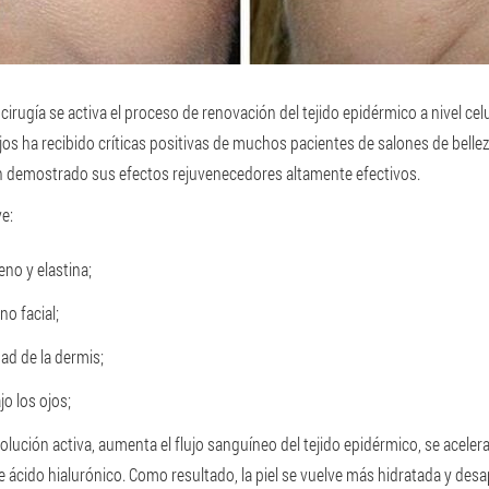
irugía se activa el proceso de renovación del tejido epidérmico a nivel cel
 ojos ha recibido críticas positivas de muchos pacientes de salones de belle
an demostrado sus efectos rejuvenecedores altamente efectivos.
e:
no y elastina;
no facial;
ad de la dermis;
jo los ojos;
olución activa, aumenta el flujo sanguíneo del tejido epidérmico, se aceler
 de ácido hialurónico. Como resultado, la piel se vuelve más hidratada y des