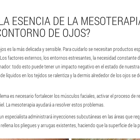
 LA ESENCIA DE LA MESOTERAPI
 CONTORNO DE OJOS?
ojos es la más delicada y sensible. Para cuidarlo se necesitan productos es
Los factores externos, los entornos estresantes, la necesidad constante d
enador: todo esto puede tener un impacto negativo en el estado de nuestra p
e líquidos en los tejidos se ralentiza y la dermis alrededor de los ojos se
ema es necesario fortalecer los músculos faciales, activar el proceso de r
iel. La mesoterapia ayudará a resolver estos problemas.
 un especialista administrará inyecciones subcutáneas en las áreas que req
 rellena los pliegues y arrugas existentes, haciendo que la superficie de la 