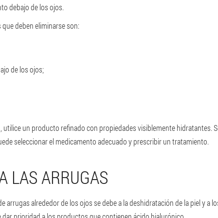
nto debajo de los ojos.
s que deben eliminarse son:
jo de los ojos;
s, utilice un producto refinado con propiedades visiblemente hidratantes. 
ede seleccionar el medicamento adecuado y prescribir un tratamiento.
A LAS ARRUGAS
de arrugas alrededor de los ojos se debe a la deshidratación de la piel y a l
be dar prioridad a los productos que contienen ácido hialurónico.