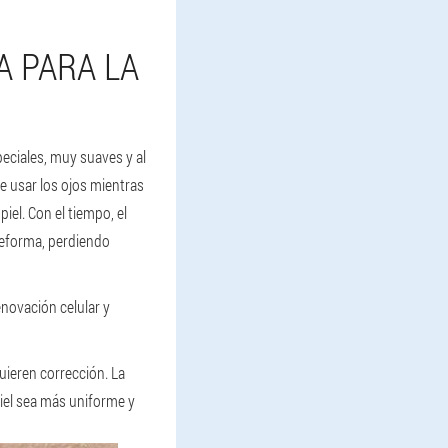
A PARA LA
peciales, muy suaves y al
e usar los ojos mientras
iel. Con el tiempo, el
 deforma, perdiendo
enovación celular y
uieren corrección. La
piel sea más uniforme y