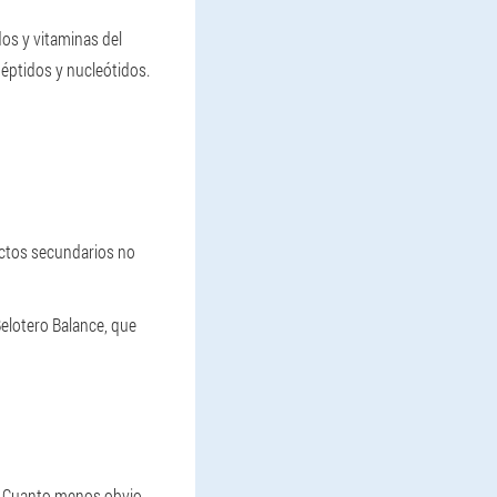
os y vitaminas del
péptidos y nucleótidos.
ectos secundarios no
elotero Balance, que
s. Cuanto menos obvio