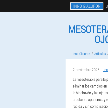
INNO GIALURON
S
MESOTERA
OJ
Inno Gialuron
Artículos
2 noviembre 2023
Je
La mesoterapia para la p
eliminar los cambios en 
la hinchazón y las ojer
afectar su apariencia y
rápida y sin complicacio